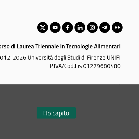
orso di Laurea Triennale in Tecnologie Alimentari
012-2026 Università degli Studi di Firenze UNIFI
P.IVA/Cod.Fis 01279680480
Piazzale delle Cascine, 18 - 50144 Firenze (FI)
Tel: +39 055 2755700
Email:
scuola(AT)agraria.unifi.it
Ho capito
Redazione Web
i