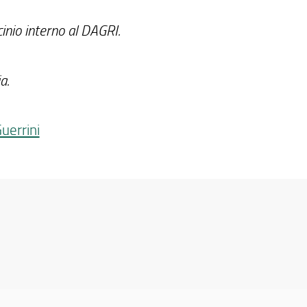
inio interno al DAGRI.
a.
uerrini