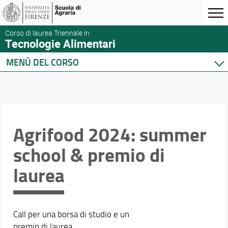
Corso di laurea Triennale in
Tecnologie Alimentari
MENÙ DEL CORSO
Home
Corso di studio
Didattica
Docenti
Agrifood 2024: summer
Orario e calendari
school & premio di
laurea
Call per una borsa di studio e un
premio di laurea